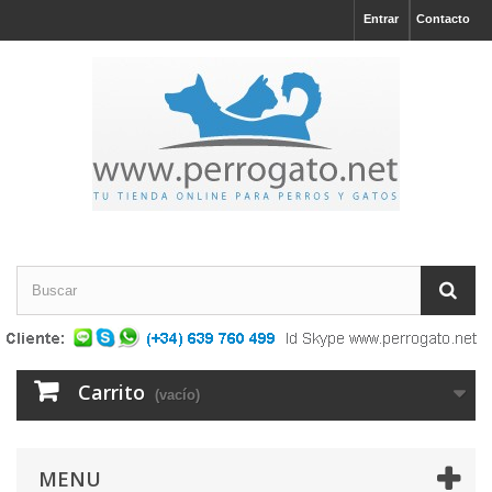
Entrar
Contacto
Carrito
(vacío)
MENU