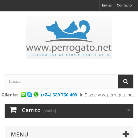
Entrar
Contacto
Carrito
(vacío)
MENU