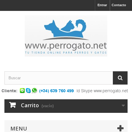
Entrar
Contacto
Carrito
(vacío)
MENU