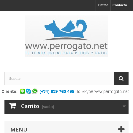
Entrar
Contacto
Carrito
(vacío)
MENU