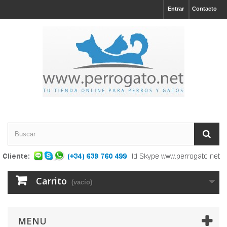
Entrar
Contacto
Carrito
(vacío)
MENU