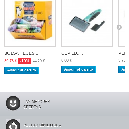
BOLSA HECES...
CEPILLO...
PEINE
8,80 €
3,70 €
-10%
39,78 €
44,20 €
Añadir al carrito
Añad
Añadir al carrito
LAS MEJORES
OFERTAS
PEDIDO MÍNIMO 10 €