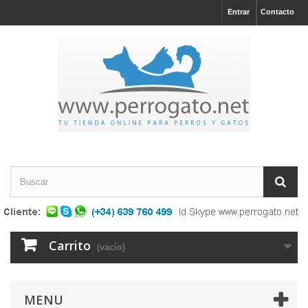
Entrar
Contacto
Carrito
(vacío)
MENU