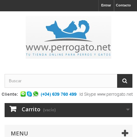
Entrar
Contacto
Carrito
(vacío)
MENU