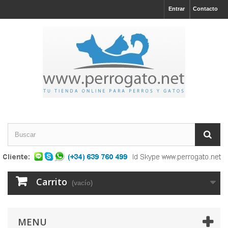
Entrar
Contacto
Carrito
(vacío)
MENU