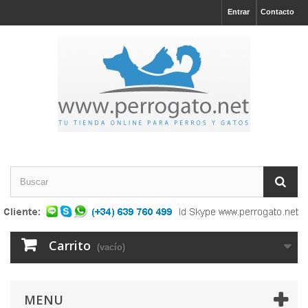
Entrar
Contacto
Carrito
(vacío)
MENU