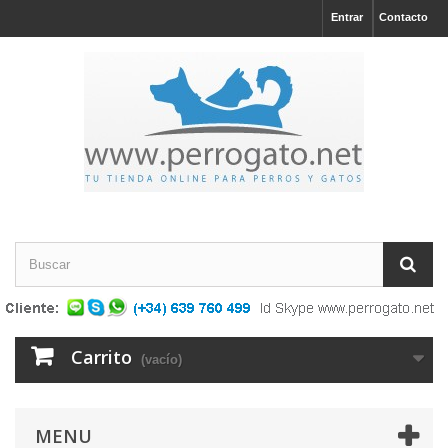
Entrar
Contacto
Carrito
(vacío)
MENU