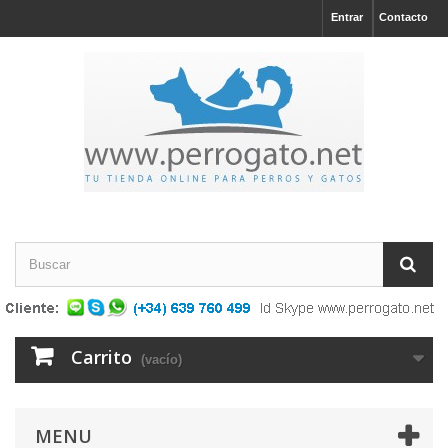
Entrar
Contacto
Carrito
(vacío)
MENU