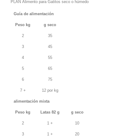
PLAN Alimento para Gatitos seco o húmedo
Guía de alimentación
Peso kg
g seco
2
35
3
45
4
55
5
65
6
75
7 +
12 por kg
alimentación mixta
Peso kg
Latas 82 g
g seco
2
1 +
10
3
1 +
20