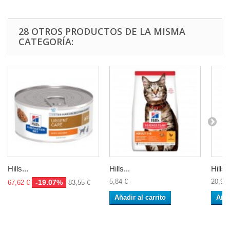
28 OTROS PRODUCTOS DE LA MISMA
CATEGORÍA:
Hills...
Hills...
Hills..
5,84 €
20,92 
-19.07%
67,62 €
83,55 €
Añadir al carrito
Añad