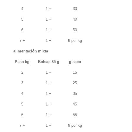
4
1 +
30
5
1 +
40
6
1 +
50
7 +
1 +
9 por kg
alimentación mixta
Peso kg
Bolsas 85 g
g seco
2
1 +
15
3
1 +
25
4
1 +
35
5
1 +
45
6
1 +
55
7 +
1 +
9 por kg