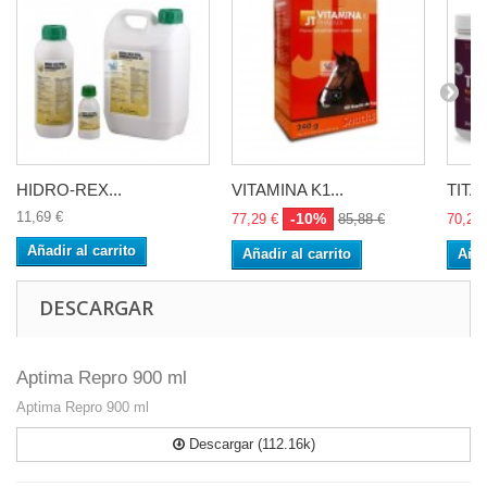
HIDRO-REX...
VITAMINA K1...
TITA
11,69 €
-10%
77,29 €
85,88 €
70,29 
Añadir al carrito
Añadir al carrito
Añad
DESCARGAR
Aptima Repro 900 ml
Aptima Repro 900 ml
Descargar (112.16k)