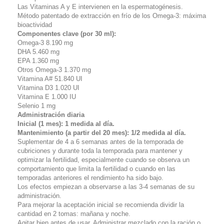
Las Vitaminas A y E intervienen en la espermatogénesis.
Método patentado de extracción en frío de los Omega-3: máxima
bioactividad
Componentes clave (por 30 ml):
Omega-3 8.190 mg
DHA 5.460 mg
EPA 1.360 mg
Otros Omega-3 1.370 mg
Vitamina A# 51.840 UI
Vitamina D3 1.020 UI
Vitamina E 1.000 IU
Selenio 1 mg
Administración diaria
Inicial (1 mes): 1 medida al día.
Mantenimiento (a partir del 20 mes): 1/2 medida al día.
Suplementar de 4 a 6 semanas antes de la temporada de
cubriciones y durante toda la temporada para mantener y
optimizar la fertilidad, especialmente cuando se observa un
comportamiento que limita la fertilidad o cuando en las
temporadas anteriores el rendimiento ha sido bajo.
Los efectos empiezan a observarse a las 3-4 semanas de su
administración.
Para mejorar la aceptación inicial se recomienda dividir la
cantidad en 2 tomas: mañana y noche.
Agitar bien antes de usar. Administrar mezclado con la ración o