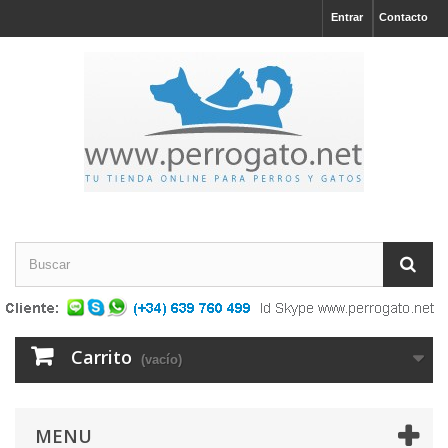
Entrar
Contacto
Carrito
(vacío)
MENU