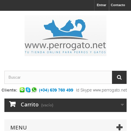
Entrar
Contacto
Carrito
(vacío)
MENU