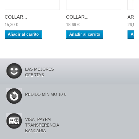
COLLAR...
COLLAR...
ARNE
15,30 €
18,66 €
26,54 
Añadir al carrito
Añadir al carrito
Añad
LAS MEJORES
OFERTAS
PEDIDO MÍNIMO 10 €
VISA, PAYPAL,
TRANSFERENCIA
BANCARIA