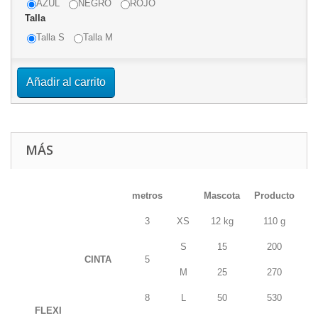
AZUL
NEGRO
ROJO
Talla
Talla S
Talla M
Añadir al carrito
MÁS
metros
Mascota
Producto
3
XS
12 kg
110 g
S
15
200
CINTA
5
M
25
270
8
L
50
530
FLEXI