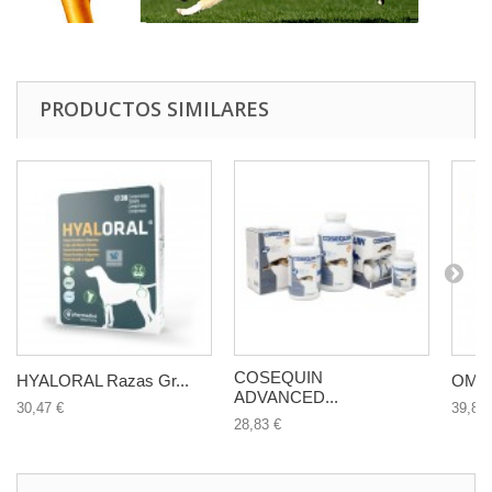
PRODUCTOS SIMILARES
COSEQUIN
HYALORAL Razas Gr...
OMNI
ADVANCED...
30,47 €
39,83 
28,83 €