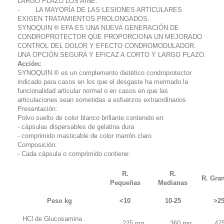
LARGO PLAZO LOS AINE.
- LA MAYORÍA DE LAS LESIONES ARTICULARES
EXIGEN TRATAMIENTOS PROLONGADOS.
SYNOQUIN ® EFA ES UNA NUEVA GENERACIÓN DE
CONDROPROTECTOR QUE PROPORCIONA UN MEJORADO
CONTROL DEL DOLOR Y EFECTO CONDROMODULADOR.
UNA OPCIÓN SEGURA Y EFICAZ A CORTO Y LARGO PLAZO.
Acción:
SYNOQUIN ® es un complemento dietético condroprotector
indicado para casos en los que el desgaste ha mermado la
funcionalidad articular normal o en casos en que las
articulaciones sean sometidas a esfuerzos extraordinarios
Presentación:
Polvo suelto de color blanco brillante contenido en:
- cápsulas dispersables de gelatina dura
- comprimido masticable de color marrón claro
Composición:
- Cada cápsula o comprimido contiene:
R.
R.
R. Gra
Pequeñas
Medianas
Peso kg
<10
10-25
>2
HCl de Glucosamina
225 mg
360 mg
47