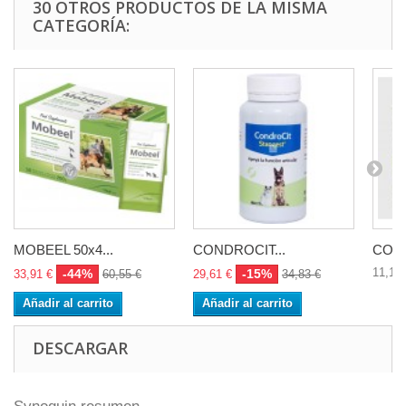
30 OTROS PRODUCTOS DE LA MISMA
CATEGORÍA:
MOBEEL 50x4...
CONDROCIT...
COLL
11,14 
-44%
-15%
33,91 €
60,55 €
29,61 €
34,83 €
Añadir al carrito
Añadir al carrito
DESCARGAR