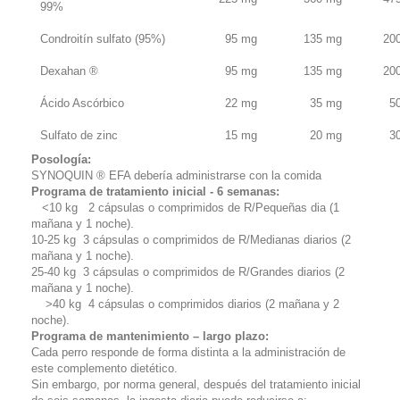
99%
Condroitín sulfato (95%)
95 mg
135 mg
20
Dexahan ®
95 mg
135 mg
20
Ácido Ascórbico
22 mg
35 mg
5
Sulfato de zinc
15 mg
20 mg
3
Posología:
SYNOQUIN ® EFA debería administrarse con la comida
Programa de tratamiento inicial - 6 semanas:
<10 kg 2 cápsulas o comprimidos de R/Pequeñas dia (1
mañana y 1 noche).
10-25 kg 3 cápsulas o comprimidos de R/Medianas diarios (2
mañana y 1 noche).
25-40 kg 3 cápsulas o comprimidos de R/Grandes diarios (2
mañana y 1 noche).
>40 kg 4 cápsulas o comprimidos diarios (2 mañana y 2
noche).
Programa de mantenimiento – largo plazo:
Cada perro responde de forma distinta a la administración de
este complemento dietético.
Sin embargo, por norma general, después del tratamiento inicial