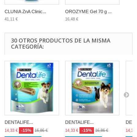
CLUNIA ZnA Clinic...
OROZYME Gel 70 g ...
41,11 €
16,48 €
30 OTROS PRODUCTOS DE LA MISMA
CATEGORÍA:
DENTALIFE...
DENTALIFE...
DENT
-15%
-15%
14,33 €
16,86 €
14,33 €
16,86 €
14,33 