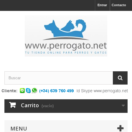
Entrar
Contacto
Carrito
(vacío)
MENU