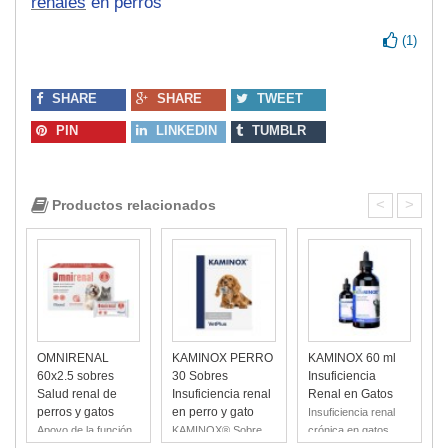
renales
en perros
(
1
)
SHARE
SHARE
TWEET
PIN
LINKEDIN
TUMBLR
<
>
Productos relacionados
OMNIRENAL
KAMINOX PERRO
KAMINOX 60 ml
60x2.5 sobres
30 Sobres
Insuficiencia
Salud renal de
Insuficiencia renal
Renal en Gatos
perros y gatos
en perro y gato
Insuficiencia renal
I
Apoyo de la función
KAMINOX® Sobre
crónica en gatos