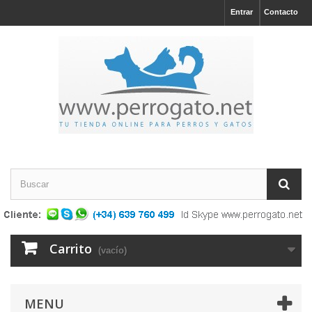
Entrar
Contacto
Carrito
(vacío)
MENU