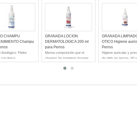
TO CHAMPU
GRANADA LOCION
GRANADA LIMPIAD
NIMIENTO Champu
DERMATOLOGICA 200 ml
OTICO Higiene auric
erros
para Perros
Perros
fisiológico- Pieles
Misma composición que el
Higiene auricular y pre
 con ligera
champú Se mantiene durante
de otitis en perros- 60 
ción- Efecto querat...
más tiempo en conta...
PRODUCTOS ...