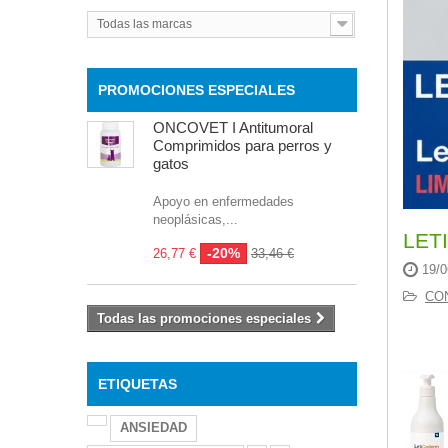
Todas las marcas
PROMOCIONES ESPECIALES
ONCOVET I Antitumoral
Comprimidos para perros y
gatos
Apoyo en enfermedades
neoplásicas,...
LET
-20%
26,77 €
33,46 €
19/0
CO
Todas las promociones especiales
ETIQUETAS
ANSIEDAD