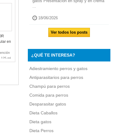
gatos Presentación en spray y en crema
...
18/06/2026
Ver todos los posts
OR
GRANADA CREMA
GRANADA CHAMPU USO
ular en
DERMATOLOGICA 50 ml
FRECUENTE Champu para
Protector Dermatológico
Perros
vención
Facilita su aplicación en zonas
CHAMPU USO FRECUENTE
C
¿QUÉ TE INTERESA?
y 125 ml
de difícil acceso- Efecto
DE GRANADA- Champu Uso
s
antiséptico ...
frecuente para Perros-
Adiestramiento perros y gatos
Protecto...
Antiparasitarios para perros
Champú para perros
Comida para perros
Desparasitar gatos
Dieta Caballos
Dieta gatos
Dieta Perros