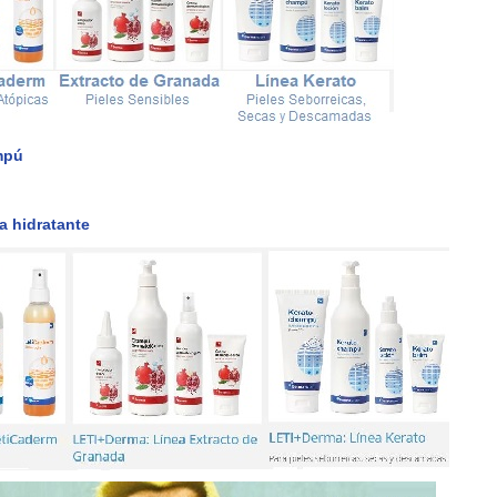
mpú
o
a hidratante