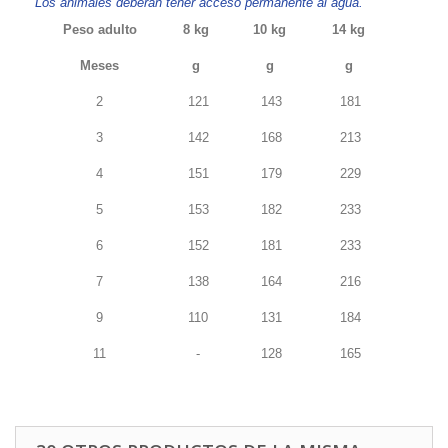
Los animales deberán tener acceso permanente al agua.
Peso adulto
8 kg
10 kg
14 kg
Meses
g
g
g
2
121
143
181
3
142
168
213
4
151
179
229
5
153
182
233
6
152
181
233
7
138
164
216
9
110
131
184
11
-
128
165