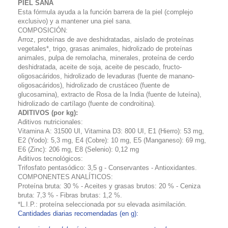
PIEL SANA
Esta fórmula ayuda a la función barrera de la piel (complejo
exclusivo) y a mantener una piel sana.
COMPOSICIÓN:
Arroz, proteínas de ave deshidratadas, aislado de proteínas
vegetales*, trigo, grasas animales, hidrolizado de proteínas
animales, pulpa de remolacha, minerales, proteína de cerdo
deshidratada, aceite de soja, aceite de pescado, fructo-
oligosacáridos, hidrolizado de levaduras (fuente de manano-
oligosacáridos), hidrolizado de crustáceo (fuente de
glucosamina), extracto de Rosa de la India (fuente de luteína),
hidrolizado de cartílago (fuente de condroitina).
ADITIVOS (por kg):
Aditivos nutricionales:
Vitamina A: 31500 UI, Vitamina D3: 800 UI, E1 (Hierro): 53 mg,
E2 (Yodo): 5,3 mg, E4 (Cobre): 10 mg, E5 (Manganeso): 69 mg,
E6 (Zinc): 206 mg, E8 (Selenio): 0,12 mg
Aditivos tecnológicos:
Trifosfato pentasódico: 3,5 g - Conservantes - Antioxidantes.
COMPONENTES ANALÍTICOS:
Proteína bruta: 30 % - Aceites y grasas brutos: 20 % - Ceniza
bruta: 7,3 % - Fibras brutas: 1,2 %.
*L.I.P.: proteína seleccionada por su elevada asimilación.
Cantidades diarias recomendadas (en g):