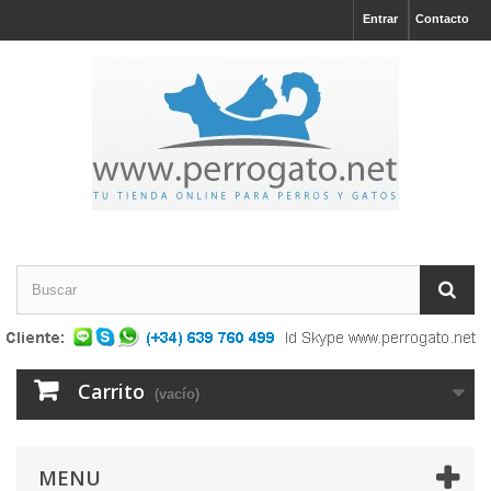
Entrar
Contacto
Carrito
(vacío)
MENU